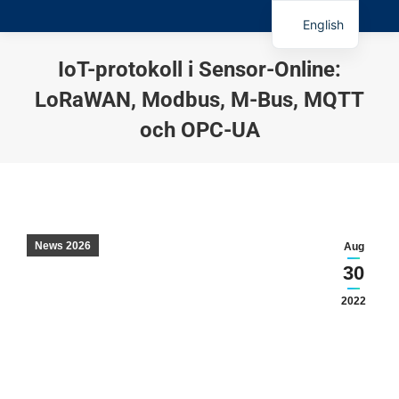
English
IoT-protokoll i Sensor-Online:
LoRaWAN, Modbus, M-Bus, MQTT
och OPC-UA
You are here:
News 2026
Aug
30
2022