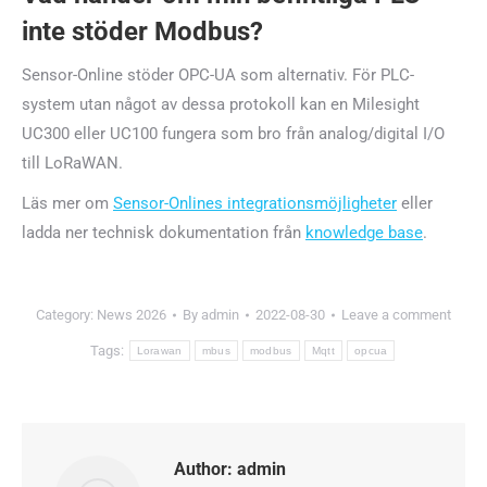
inte stöder Modbus?
Sensor-Online stöder OPC-UA som alternativ. För PLC-
system utan något av dessa protokoll kan en Milesight
UC300 eller UC100 fungera som bro från analog/digital I/O
till LoRaWAN.
Läs mer om
Sensor-Onlines integrationsmöjligheter
eller
ladda ner technisk dokumentation från
knowledge base
.
Category:
News 2026
By
admin
2022-08-30
Leave a comment
Tags:
Lorawan
mbus
modbus
Mqtt
opcua
Author:
admin