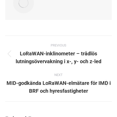
Post
PREVIOUS
navigation
LoRaWAN-inklinometer – trådlös
Previous
lutningsövervakning i x-, y- och z-led
post:
NEXT
MID-godkända LoRaWAN-elmätare för IMD i
Next
BRF och hyresfastigheter
post: