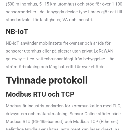
(500 m inomhus, 5–15 km utomhus) och stöd för över 1 100
sensormodeller i det inbyggda device type library gjör det till
standardvalet för fastigheter, VA och industri.
NB-IoT
NB-IoT använder mobilnätets frekvenser och är idé för
sensorer utomhus eller på platser utan privat LoRaWAN-
gateway – t.ex. vattenbrunnar långt från bebyggelse. Låg
strömförbrukning och lång batteritid är nyckelfördel.
Tvinnade protokoll
Modbus RTU och TCP
Modbus är industristandarden för kommunikation med PLC,
drivsystem och mätarutrustning. Sensor-Online stöder både
Modbus RTU (RS-485-baserat) och Modbus TCP (Ethernet).
Befintliga Modbus-anslutna instrument kan läsas direkt in i