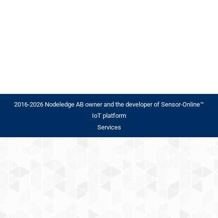
lägre kostnader. Guide Uppdaterad: 21 september
2025 Region: Sverige/Europa Snabbt svar:
Uppkopplade brandvarnare via LoRaWAN ger
snabbare och robusta larm,…
2016-2026 Nodeledge AB owner and the developer of Sensor-Online™
IoT platform
Services