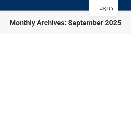
English
Monthly Archives:
September 2025
You are here:
Uppkopplade brandvarnare i
flerfamiljshus
News 2026
By
admin
2025-09-21
Leave a comment
Hem › IoT för fastigheter › Uppkopplade brandvarnare
Uppkopplade brandvarnare i flerfamiljshus – med
temperatur & fukt via LoRaWAN (2025) Praktisk guide
för fastighetsägare och förvaltare: snabbare larm till
boende och grannar, bättre inneklimatkontroll och