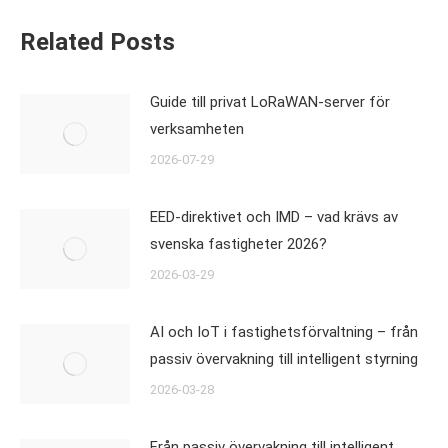
Related Posts
Guide till privat LoRaWAN-server för
verksamheten
2026-07-29
EED-direktivet och IMD – vad krävs av
svenska fastigheter 2026?
2026-03-29
AI och IoT i fastighetsförvaltning – från
passiv övervakning till intelligent styrning
2026-03-28
Från passiv övervakning till intelligent