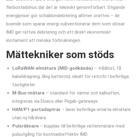
flerbostadshus där det är tekniskt genomförbart. Stigande
energipriser gör schablondebitering alltmer orättvis – de
boende som sparar energi subventionerar dem som slösar.
IMD ger rättvis debitering och ett direkt ekonomiskt
incitament att minska förbrukningen.
Mättekniker som stöds
LoRaWAN-elmätare (MID-godkända)
– trådlöst, få
kabeldragning, lång batteritid, idealt för retrofit i befintliga
fastigheter
M-Bus-mätare
– standard för värme och kallvatten,
integreras via Elvaco eller Piigab-gateways
HAN/P1-portadaptrar
– läser befintliga smarta elmätare
utan ny hårdvara
Pulsräknare
– kopplas till befintliga vattenmätare med
pulsutgång för kostnadseffektiv IMD