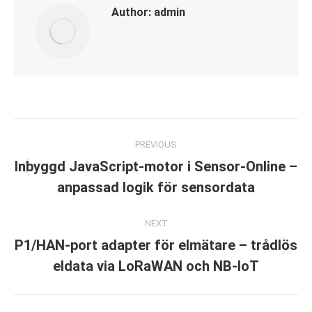
Author:
admin
Post
PREVIOUS
navigation
Inbyggd JavaScript-motor i Sensor-Online –
Previous
anpassad logik för sensordata
post:
NEXT
P1/HAN-port adapter för elmätare – trådlös
Next
eldata via LoRaWAN och NB-IoT
post: