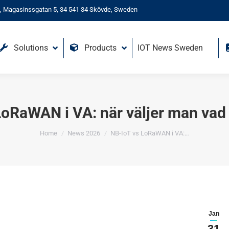
, Magasinssgatan 5, 34 541 34 Skövde, Sweden
Solutions
Products
IOT News Sweden
oRaWAN i VA: när väljer man vad 
You are here:
Home
News 2026
NB-IoT vs LoRaWAN i VA:…
Jan
31