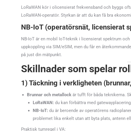
LoRaWAN kör i olicensierat frekvensband och byggs of
LoRaWAN-operatör. Styrkan är att du kan få bra ekonom
NB-IoT (operatörsnät, licensierat 
NB-IoT är en mobil IoT-teknik i licensierat spektrum oc
uppkoppling via SIM/eSIM, men du får en återkommande 
på just din mätpunkt.
Skillnader som spelar ro
1) Täckning i verkligheten (brunnar
Brunnar och metallock
är tufft för båda teknikerna. Sk
LoRaWAN:
du kan förbättra med gatewayplacering, 
NB-IoT:
du är beroende av operatörens radioplaneri
problemet lika enkelt utan att byta plats, antenn el
Praktisk tumregel i VA: