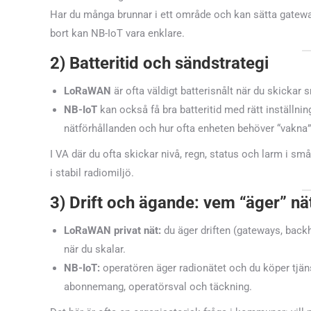
Har du många brunnar i ett område och kan sätta gatew
bort kan NB-IoT vara enklare.
2) Batteritid och sändstrategi
LoRaWAN
är ofta väldigt batterisnålt när du skickar 
NB-IoT
kan också få bra batteritid med rätt inställnin
nätförhållanden och hur ofta enheten behöver “vakna”
I VA där du ofta skickar nivå, regn, status och larm i sm
i stabil radiomiljö.
3) Drift och ägande: vem “äger” nä
LoRaWAN privat nät:
du äger driften (gateways, backh
när du skalar.
NB-IoT:
operatören äger radionätet och du köper tjäns
abonnemang, operatörsval och täckning.