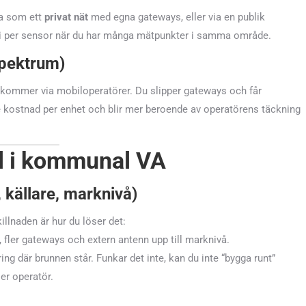
ta som ett
privat nät
med egna gateways, eller via en publik
i per sensor när du har många mätpunkter i samma område.
spektrum)
h kommer via mobiloperatörer. Du slipper gateways och får
kostnad per enhet och blir mer beroende av operatörens täckning
ll i kommunal VA
, källare, marknivå)
illnaden är hur du löser det:
fler gateways och extern antenn upp till marknivå.
ng där brunnen står. Funkar det inte, kan du inte “bygga runt”
ler operatör.