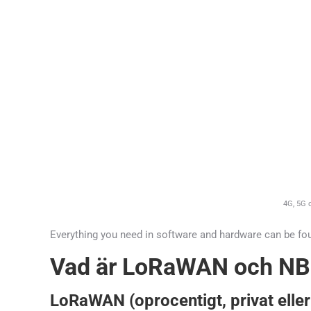
4G, 5G 
Everything you need in software and hardware can be found
Vad är LoRaWAN och NB-I
LoRaWAN (oprocentigt, privat eller