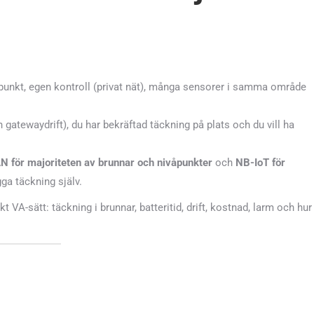
r punkt, egen kontroll (privat nät), många sensorer i samma område
 gatewaydrift), du har bekräftad täckning på plats och du vill ha
 för majoriteten av brunnar och nivåpunkter
och
NB-IoT för
gga täckning själv.
t VA-sätt: täckning i brunnar, batteritid, drift, kostnad, larm och hur