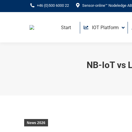
+46 (0)500 6000 22
Sensor-online™ Nodeledge AB
Start
IOT Platform
NB-IoT vs L
News 2026