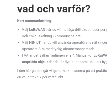
vad och varför?
Kort sammanfattning:
Välj
LoRaWAN
när du vill ha låga driftskostnader pe
och enkel skalning i kommunens nät.
Välj
NB-IoT
när du vill använda operatörens nät (ingen
operatörs-SIM med tydlig abonnemangsmodell.
I VA är det sällan “antingen eller”. Många kör
LoRaWAN
utspridda objekt
där det är dyrt eller opraktiskt att by
I den här guiden går vi igenom skillnaderna på ett praktisk
du väljer teknik per mätpunkt.