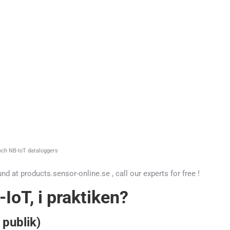
och NB-IoT dataloggers
 at products.sensor-online.se , call our experts for free !
oT, i praktiken?
 publik)