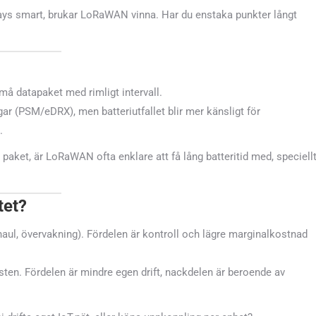
ays smart, brukar LoRaWAN vinna. Har du enstaka punkter långt
små datapaket med rimligt intervall.
gar (PSM/eDRX), men batteriutfallet blir mer känsligt för
.
å paket, är LoRaWAN ofta enklare att få lång batteritid med, speciell
tet?
aul, övervakning). Fördelen är kontroll och lägre marginalkostnad
ten. Fördelen är mindre egen drift, nackdelen är beroende av