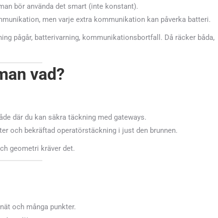
 man bör använda det smart (inte konstant).
ommunikation, men varje extra kommunikation kan påverka batteri.
dning pågår, batterivarning, kommunikationsbortfall. Då räcker båda,
 man vad?
råde där du kan säkra täckning med gateways.
ter och bekräftad operatörstäckning i just den brunnen.
och geometri kräver det.
ynät och många punkter.