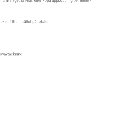
i drifta eget IoT-nät, eller köpa uppkoppling per enhet?
ker. Titta i stället på totalen:
tewaytäckning