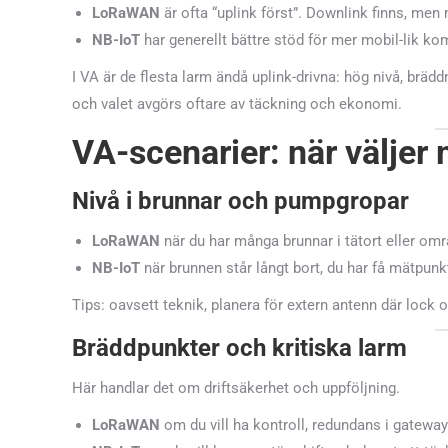
LoRaWAN
är ofta “uplink först”. Downlink finns, men
NB-IoT
har generellt bättre stöd för mer mobil-lik k
I VA är de flesta larm ändå uplink-drivna: hög nivå, bräd
och valet avgörs oftare av täckning och ekonomi.
VA-scenarier: när väljer
Nivå i brunnar och pumpgropar
LoRaWAN
när du har många brunnar i tätort eller om
NB-IoT
när brunnen står långt bort, du har få mätpunk
Tips: oavsett teknik, planera för extern antenn där lock 
Bräddpunkter och kritiska larm
Här handlar det om driftsäkerhet och uppföljning.
LoRaWAN
om du vill ha kontroll, redundans i gatewa