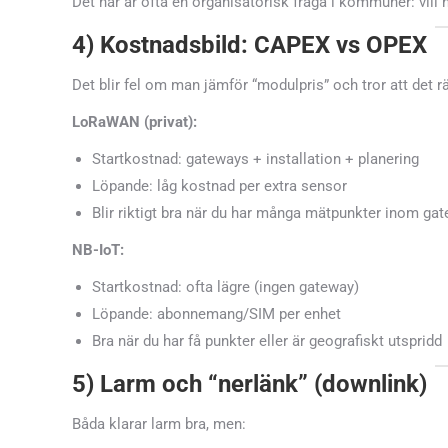
Det här är ofta en organisatorisk fråga i kommuner: vill n
4) Kostnadsbild: CAPEX vs OPEX
Det blir fel om man jämför “modulpris” och tror att det räc
LoRaWAN (privat):
Startkostnad: gateways + installation + planering
Löpande: låg kostnad per extra sensor
Blir riktigt bra när du har många mätpunkter inom ga
NB-IoT:
Startkostnad: ofta lägre (ingen gateway)
Löpande: abonnemang/SIM per enhet
Bra när du har få punkter eller är geografiskt utspridd
5) Larm och “nerlänk” (downlink)
Båda klarar larm bra, men: