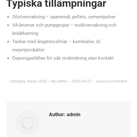
Typiska tillämpningar
Siloövervakning – spannmål, pellets, cementpulver
VA-brunnar och pumpgropar – nivåövervakning och
bräddvarning
Tankar med ångatmosfmär – kemikalier, öl,
mejeriprodukter
Deponigasfällan för säk nivåmätning utan kontakt
Category:
News 2026
By
admin
2025-04-27
Leave a comment
Author:
admin