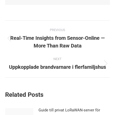
Post
PREVIOUS
navigation
Real-Time Insights from Sensor-Online —
Previous
More Than Raw Data
post:
NEXT
Uppkopplade brandvarnare i flerfamiljshus
Next
post:
Related Posts
Guide till privat LoRaWAN-server för