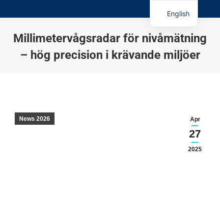
English
Millimetervågsradar för nivåmätning
– hög precision i krävande miljöer
You are here:
News 2026
Apr
27
2025