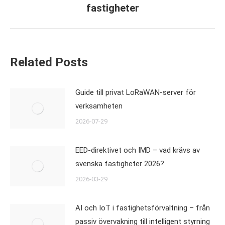
post:
fastigheter
Related Posts
Guide till privat LoRaWAN-server för
verksamheten
2026-07-29
EED-direktivet och IMD – vad krävs av
svenska fastigheter 2026?
2026-03-29
AI och IoT i fastighetsförvaltning – från
passiv övervakning till intelligent styrning