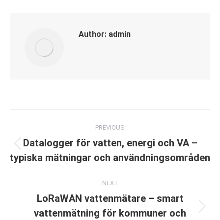
Author:
admin
Post
PREVIOUS
navigation
Datalogger för vatten, energi och VA –
Previous
typiska mätningar och användningsområden
post:
NEXT
LoRaWAN vattenmätare – smart
vattenmätning för kommuner och
Next