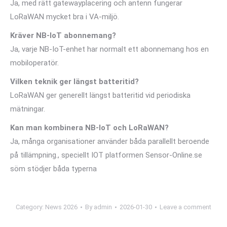
Ja, med rätt gatewayplacering och antenn fungerar
LoRaWAN mycket bra i VA-miljö.
Kräver NB-IoT abonnemang?
Ja, varje NB-IoT-enhet har normalt ett abonnemang hos en
mobiloperatör.
Vilken teknik ger längst batteritid?
LoRaWAN ger generellt längst batteritid vid periodiska
mätningar.
Kan man kombinera NB-IoT och LoRaWAN?
Ja, många organisationer använder båda parallellt beroende
på tillämpning., speciellt IOT platformen Sensor-Online.se
söm stödjer båda typerna
Category:
News 2026
By
admin
2026-01-30
Leave a comment