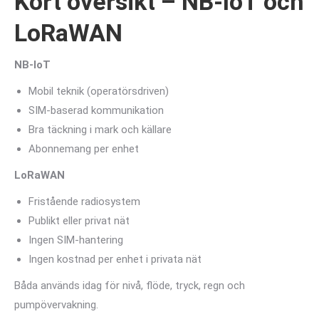
Kort översikt – NB-IoT och
LoRaWAN
NB-IoT
Mobil teknik (operatörsdriven)
SIM-baserad kommunikation
Bra täckning i mark och källare
Abonnemang per enhet
LoRaWAN
Fristående radiosystem
Publikt eller privat nät
Ingen SIM-hantering
Ingen kostnad per enhet i privata nät
Båda används idag för nivå, flöde, tryck, regn och
pumpövervakning.