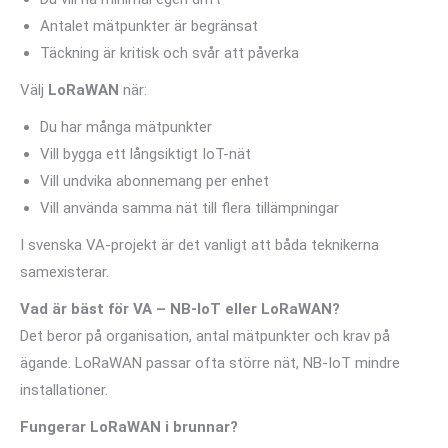
Antalet mätpunkter är begränsat
Täckning är kritisk och svår att påverka
Välj
LoRaWAN
när:
Du har många mätpunkter
Vill bygga ett långsiktigt IoT-nät
Vill undvika abonnemang per enhet
Vill använda samma nät till flera tillämpningar
I svenska VA-projekt är det vanligt att båda teknikerna
samexisterar.
Vad är bäst för VA – NB-IoT eller LoRaWAN?
Det beror på organisation, antal mätpunkter och krav på
ägande. LoRaWAN passar ofta större nät, NB-IoT mindre
installationer.
Fungerar LoRaWAN i brunnar?