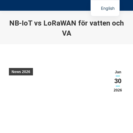
English
NB-IoT vs LoRaWAN för vatten och
VA
You are here:
News 2026
Jan
30
2026