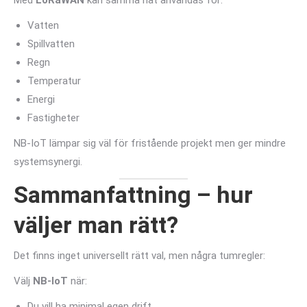
Med
LoRaWAN
kan samma nät användas för:
Vatten
Spillvatten
Regn
Temperatur
Energi
Fastigheter
NB-IoT lämpar sig väl för fristående projekt men ger mindre
systemsynergi.
Sammanfattning – hur
väljer man rätt?
Det finns inget universellt rätt val, men några tumregler:
Välj
NB-IoT
när:
Du vill ha minimal egen drift