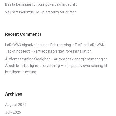
Bästa lösningar för pumpövervakning i drift
Välj rätt industriell IoT-plattform för driften
Recent Comments
LoRaWAN signalvalidering - Fälttestning IoT-AB
on
LoRaWAN
Täckningstest – kartlägg nätverket före installation
AI värmestyrning fastighet – Automatisk energioptimering
on
AI och IoT i fastighetsförvaltning – från passiv övervakning till
intelligent styrning
Archives
August 2026
July 2026