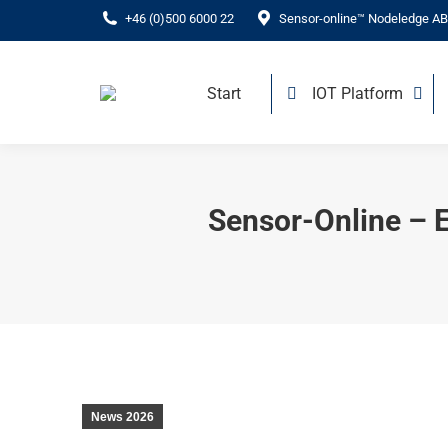
+46 (0)500 6000 22
Sensor-online™ Nodeledge AB
Start
IOT Platform
Sensor-Online – E
News 2026