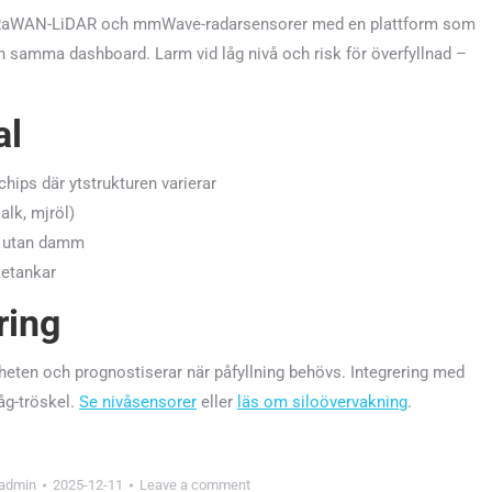
LoRaWAN-LiDAR och mmWave-radarsensorer med en plattform som
och samma dashboard. Larm vid låg nivå och risk för överfyllnad –
al
hips där ytstrukturen varierar
alk, mjröl)
al utan damm
ketankar
ring
heten och prognostiserar när påfyllning behövs. Integrering med
åg-tröskel.
Se nivåsensorer
eller
läs om siloövervakning
.
admin
2025-12-11
Leave a comment