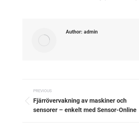
Author:
admin
Post
PREVIOUS
navigation
Fjärrövervakning av maskiner och
Previous
sensorer – enkelt med Sensor-Online
post: