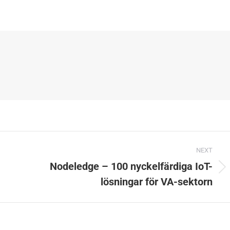
NEXT
Nodeledge – 100 nyckelfärdiga IoT-
Next
lösningar för VA-sektorn
post: