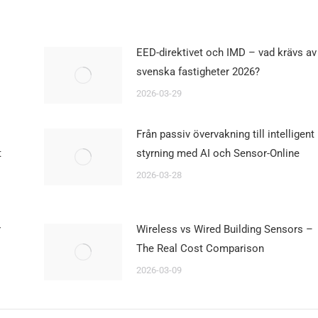
EED-direktivet och IMD – vad krävs av
svenska fastigheter 2026?
2026-03-29
Från passiv övervakning till intelligent
t
styrning med AI och Sensor-Online
2026-03-28
r
Wireless vs Wired Building Sensors –
The Real Cost Comparison
2026-03-09