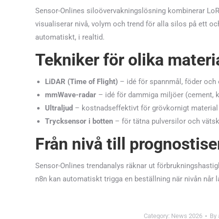
Sensor-Onlines siloövervakningslösning kombinerar 
visualiserar nivå, volym och trend för alla silos på ett 
automatiskt, i realtid.
Tekniker för olika materi
LiDAR (Time of Flight)
– idé för spannmål, föder och c
mmWave-radar
– idé för dammiga miljöer (cement, k
Ultraljud
– kostnadseffektivt för grövkornigt materi
Trycksensor i botten
– för tätna pulversilor och väts
Från nivå till prognostise
Sensor-Onlines trendanalys räknar ut förbrukningshastig
n8n kan automatiskt trigga en beställning när nivån når l
Category:
News 2026
By