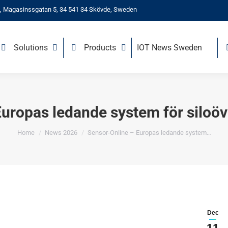
, Magasinssgatan 5, 34 541 34 Skövde, Sweden
Solutions
Products
IOT News Sweden
uropas ledande system för siloöve
You are here:
Home
News 2026
Sensor-Online – Europas ledande system…
Dec
11