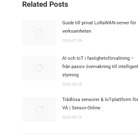
Related Posts
Guide till privat LoRaWAN-server för
verksamheten
2026-07-29
AI och IoT i fastighetsförvaltning –
från passiv övervakning till intelligen
styrning
2026-03-28
Trådlösa sensorer & IoT-plattform fö
VA | Sensor-Online
2026-03-13