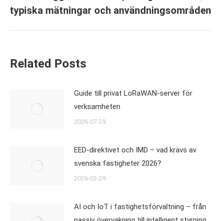
Next
typiska mätningar och användningsområden
post:
Related Posts
Guide till privat LoRaWAN-server för
verksamheten
2026-07-29
EED-direktivet och IMD – vad krävs av
svenska fastigheter 2026?
2026-03-29
AI och IoT i fastighetsförvaltning – från
passiv övervakning till intelligent styrning