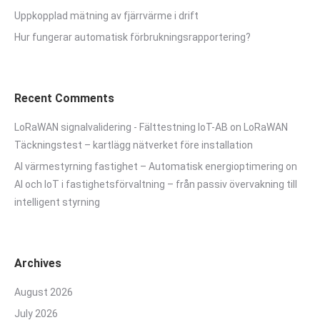
Uppkopplad mätning av fjärrvärme i drift
Hur fungerar automatisk förbrukningsrapportering?
Recent Comments
LoRaWAN signalvalidering - Fälttestning IoT-AB
on
LoRaWAN
Täckningstest – kartlägg nätverket före installation
AI värmestyrning fastighet – Automatisk energioptimering
on
AI och IoT i fastighetsförvaltning – från passiv övervakning till
intelligent styrning
Archives
August 2026
July 2026