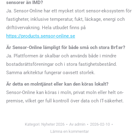
sensorer än IMD?
Ja. Sensor-Online har ett mycket stort sensor-ekosystem för
fastigheter, inklusive temperatur, fukt, läckage, energi och
driftövervakning. Hela utbudet finns på
https://products.sensor-online.se
Är Sensor-Online lämpligt för både små och stora Brf:er?
Ja. Plattformen är skalbar och används både i mindre
bostadsrättsföreningar och i stora fastighetsbestånd.
Samma arkitektur fungerar oavsett storlek.
Är detta en molntjänst eller kan den köras lokalt?
Sensor-Online kan köras i moln, privat moln eller helt on-
premise, vilket ger full kontroll över data och IT-säkerhet.
Kategori:
Nyheter 2026
Av
admin
2026-02-10
Lämna en kommentar