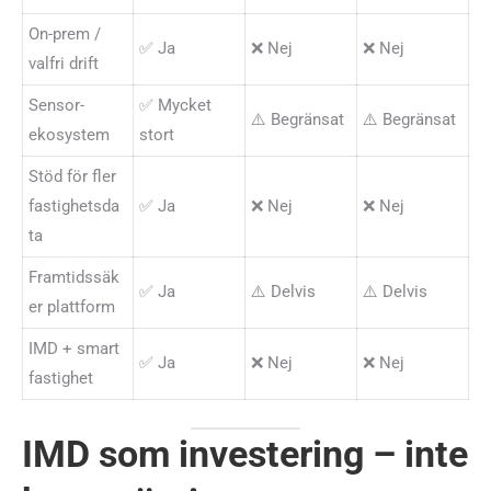
On-prem /
✅ Ja
❌ Nej
❌ Nej
valfri drift
Sensor-
✅ Mycket
⚠️ Begränsat
⚠️ Begränsat
ekosystem
stort
Stöd för fler
fastighetsda
✅ Ja
❌ Nej
❌ Nej
ta
Framtidssäk
✅ Ja
⚠️ Delvis
⚠️ Delvis
er plattform
IMD + smart
✅ Ja
❌ Nej
❌ Nej
fastighet
IMD som investering – inte