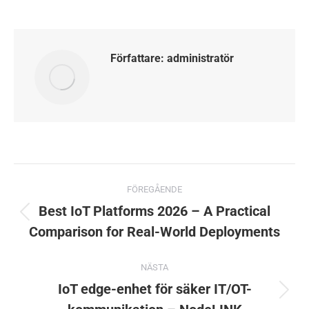
Författare:
administratör
Postnavigering
FÖREGÅENDE
Best IoT Platforms 2026 – A Practical
Föregående
Comparison for Real-World Deployments
inlägg:
NÄSTA
IoT edge-enhet för säker IT/OT-
Nästa