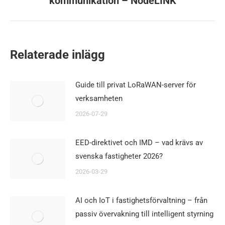
kommunikation – NodeLINK
inlägg:
Relaterade inlägg
Guide till privat LoRaWAN-server för
verksamheten
2026-07-29
EED-direktivet och IMD – vad krävs av
svenska fastigheter 2026?
2026-03-29
AI och IoT i fastighetsförvaltning – från
passiv övervakning till intelligent styrning