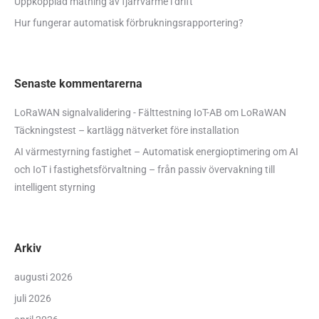
Uppkopplad mätning av fjärrvärme i drift
Hur fungerar automatisk förbrukningsrapportering?
Senaste kommentarerna
LoRaWAN signalvalidering - Fälttestning IoT-AB
om
LoRaWAN
Täckningstest – kartlägg nätverket före installation
AI värmestyrning fastighet – Automatisk energioptimering
om
AI
och IoT i fastighetsförvaltning – från passiv övervakning till
intelligent styrning
Arkiv
augusti 2026
juli 2026