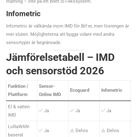
mätning – inte på ett brett IoT-ekosystem.
Infometric
Infometric är välkända inom IMD för Brf:er, men lösningen är
mer sluten. Möjligheterna att bygga vidare med andra
sensortyper är begränsade.
Jämförelsetabell – IMD
och sensorstöd 2026
Funktion /
Sensor-
Ecoguard
Infometric
Plattform
Online IMD
El & vatten
✅ Ja
✅ Ja
✅ Ja
IMD
LoRaWAN-
✅ Ja
⚠️ Delvis
⚠️ Delvis
baserat