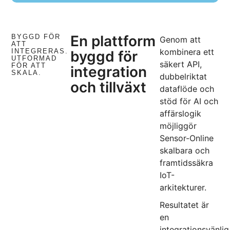
En plattform
BYGGD FÖR
Genom att
ATT
kombinera ett
INTEGRERAS.
byggd för
UTFORMAD
säkert API,
FÖR ATT
integration
SKALA.
dubbelriktat
och tillväxt
dataflöde och
stöd för AI och
affärslogik
möjliggör
Sensor-Online
skalbara och
framtidssäkra
IoT-
arkitekturer.
Resultatet är
en
integrationsvänlig