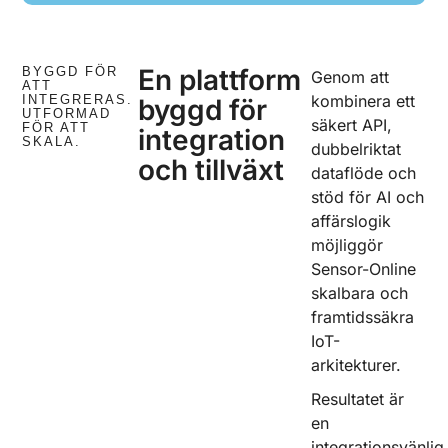
En plattform
BYGGD FÖR
Genom att
ATT
kombinera ett
INTEGRERAS.
byggd för
UTFORMAD
säkert API,
FÖR ATT
integration
SKALA.
dubbelriktat
och tillväxt
dataflöde och
stöd för AI och
affärslogik
möjliggör
Sensor-Online
skalbara och
framtidssäkra
IoT-
arkitekturer.
Resultatet är
en
integrationsvänlig