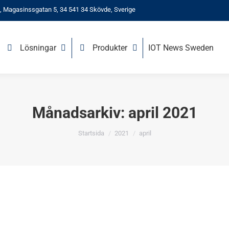
 Magasinssgatan 5, 34 541 34 Skövde, Sverige
Lösningar
Produkter
IOT News Sweden
Månadsarkiv:
april 2021
Du är här:
Startsida
2021
april