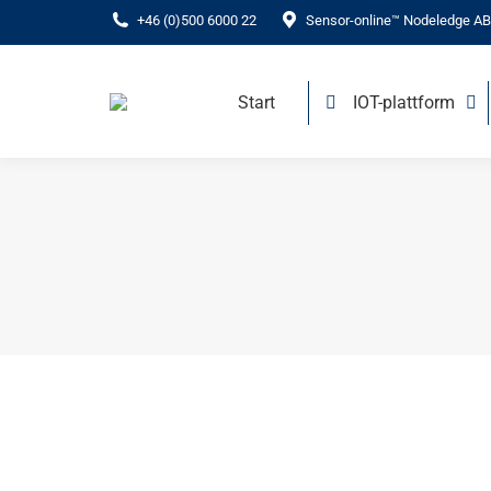
+46 (0)500 6000 22
Sensor-online™ Nodeledge AB,
Start
IOT-plattform